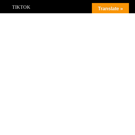
TIKTOK
Translate »
INSTAGRAM
FACEBOOK
TWITTER
YOUTUBE
LINKEDIN
PINTEREST
CONTACT
INFO@WONDERFULLUXE.COM
WWW.WONDERFULLUXE.COM